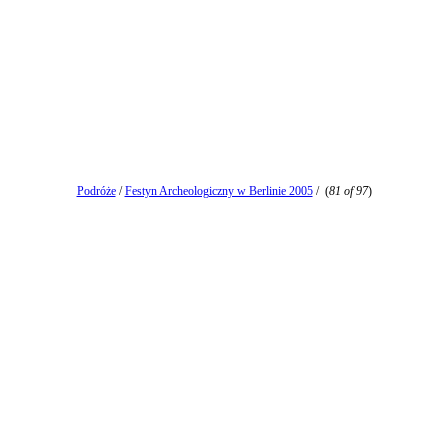
Podróże
/
Festyn Archeologiczny w Berlinie 2005
/
(
81 of 97
)