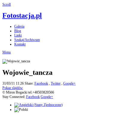
Scroll
Fotostacja.pl
Galeria
Blog
Linki
Szukaj/Archiwum
Kontakt
Menu
Wojowie_tancza
31/03/11 11:26
Share:
Facebook
,
Twitter
,
Google+
Pokaz slajdów
© Miron Bogacki tel.+48503820566
Stay Connected:
Facebook
Google+