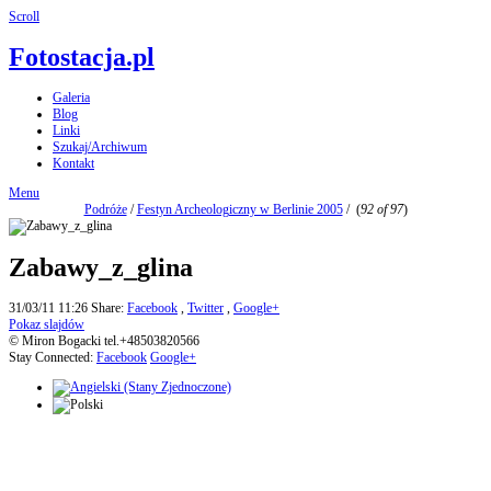
Scroll
Fotostacja.pl
Galeria
Blog
Linki
Szukaj/Archiwum
Kontakt
Menu
Podróże
/
Festyn Archeologiczny w Berlinie 2005
/
(
92 of 97
)
Zabawy_z_glina
31/03/11 11:26
Share:
Facebook
,
Twitter
,
Google+
Pokaz slajdów
© Miron Bogacki tel.+48503820566
Stay Connected:
Facebook
Google+