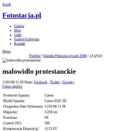
Scroll
Fotostacja.pl
Galeria
Blog
Linki
Szukaj/Archiwum
Kontakt
Menu
Podróże
/
Irlandia Północna styczeń 2008
/
(
4 of 62
)
malowidlo protestanckie
11/01/08 11:58
Share:
Facebook
,
Twitter
,
Google+
Pokaz slajdów
Producent Aparatu:
Canon
Model Aparatu:
Canon EOS 5D
Oryginalna Data Wykonania:
11/01/08 11:58
Migawka:
1/250 sec
Przesłona:
f/8
Czułość ISO:
500
Kompensacja Ekspozycji:
-0,33 EV