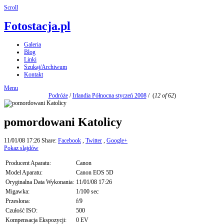
Scroll
Fotostacja.pl
Galeria
Blog
Linki
Szukaj/Archiwum
Kontakt
Menu
Podróże
/
Irlandia Północna styczeń 2008
/
(
12 of 62
)
pomordowani Katolicy
11/01/08 17:26
Share:
Facebook
,
Twitter
,
Google+
Pokaz slajdów
Producent Aparatu:
Canon
Model Aparatu:
Canon EOS 5D
Oryginalna Data Wykonania:
11/01/08 17:26
Migawka:
1/100 sec
Przesłona:
f/9
Czułość ISO:
500
Kompensacja Ekspozycji:
0 EV