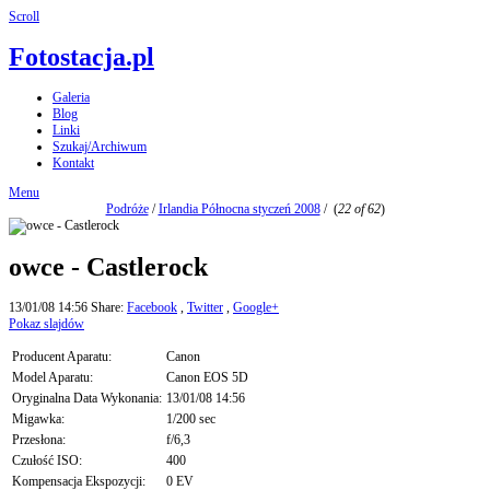
Scroll
Fotostacja.pl
Galeria
Blog
Linki
Szukaj/Archiwum
Kontakt
Menu
Podróże
/
Irlandia Północna styczeń 2008
/
(
22 of 62
)
owce - Castlerock
13/01/08 14:56
Share:
Facebook
,
Twitter
,
Google+
Pokaz slajdów
Producent Aparatu:
Canon
Model Aparatu:
Canon EOS 5D
Oryginalna Data Wykonania:
13/01/08 14:56
Migawka:
1/200 sec
Przesłona:
f/6,3
Czułość ISO:
400
Kompensacja Ekspozycji:
0 EV