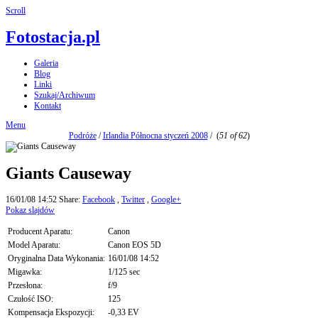
Scroll
Fotostacja.pl
Galeria
Blog
Linki
Szukaj/Archiwum
Kontakt
Menu
Podróże
/
Irlandia Północna styczeń 2008
/
(
51 of 62
)
Giants Causeway
16/01/08 14:52
Share:
Facebook
,
Twitter
,
Google+
Pokaz slajdów
Producent Aparatu:
Canon
Model Aparatu:
Canon EOS 5D
Oryginalna Data Wykonania:
16/01/08 14:52
Migawka:
1/125 sec
Przesłona:
f/9
Czułość ISO:
125
Kompensacja Ekspozycji:
-0,33 EV