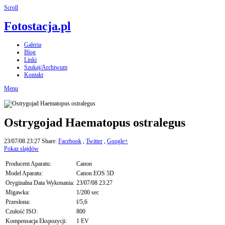
Scroll
Fotostacja.pl
Galeria
Blog
Linki
Szukaj/Archiwum
Kontakt
Menu
Ostrygojad Haematopus ostralegus
23/07/08 23:27
Share:
Facebook
,
Twitter
,
Google+
Pokaz slajdów
Producent Aparatu:
Canon
Model Aparatu:
Canon EOS 5D
Oryginalna Data Wykonania:
23/07/08 23:27
Migawka:
1/200 sec
Przesłona:
f/5,6
Czułość ISO:
800
Kompensacja Ekspozycji:
1 EV