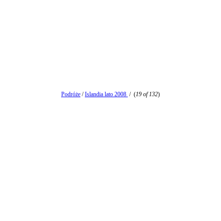
Podróże
/
Islandia lato 2008
/
(
19 of 132
)