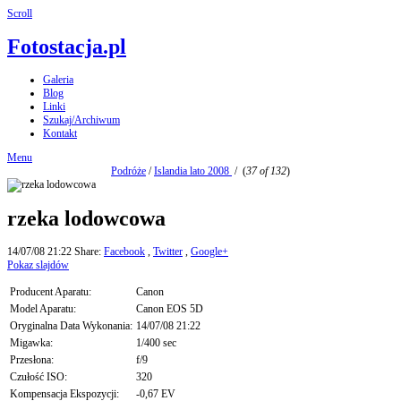
Scroll
Fotostacja.pl
Galeria
Blog
Linki
Szukaj/Archiwum
Kontakt
Menu
Podróże
/
Islandia lato 2008
/
(
37 of 132
)
rzeka lodowcowa
14/07/08 21:22
Share:
Facebook
,
Twitter
,
Google+
Pokaz slajdów
Producent Aparatu:
Canon
Model Aparatu:
Canon EOS 5D
Oryginalna Data Wykonania:
14/07/08 21:22
Migawka:
1/400 sec
Przesłona:
f/9
Czułość ISO:
320
Kompensacja Ekspozycji:
-0,67 EV