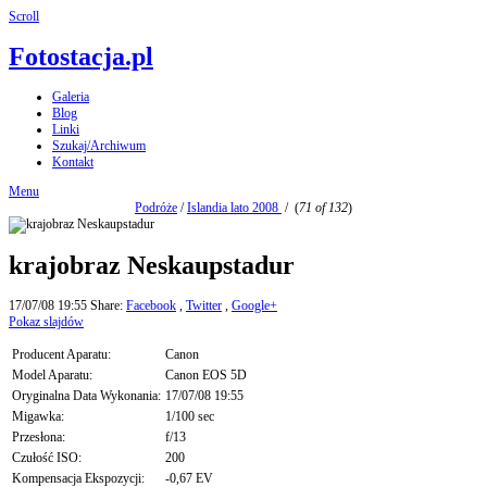
Scroll
Fotostacja.pl
Galeria
Blog
Linki
Szukaj/Archiwum
Kontakt
Menu
Podróże
/
Islandia lato 2008
/
(
71 of 132
)
krajobraz Neskaupstadur
17/07/08 19:55
Share:
Facebook
,
Twitter
,
Google+
Pokaz slajdów
Producent Aparatu:
Canon
Model Aparatu:
Canon EOS 5D
Oryginalna Data Wykonania:
17/07/08 19:55
Migawka:
1/100 sec
Przesłona:
f/13
Czułość ISO:
200
Kompensacja Ekspozycji:
-0,67 EV