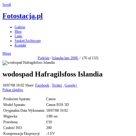
Scroll
Fotostacja.pl
Galeria
Blog
Linki
Szukaj/Archiwum
Kontakt
Menu
Podróże
/
Islandia lato 2008
/
(
76 of 132
)
wodospad Hafragilsfoss Islandia
18/07/08 16:02
Share:
Facebook
,
Twitter
,
Google+
Pokaz slajdów
Producent Aparatu:
Canon
Model Aparatu:
Canon EOS 5D
Oryginalna Data Wykonania:
18/07/08 16:02
Migawka:
1/80 sec
Przesłona:
f/10
Czułość ISO:
200
Kompensacja Ekspozycji:
-1 EV