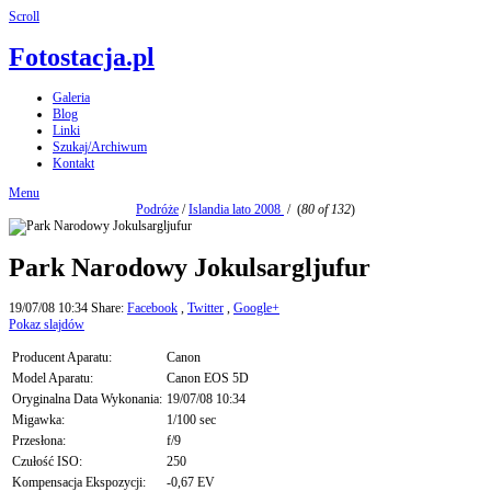
Scroll
Fotostacja.pl
Galeria
Blog
Linki
Szukaj/Archiwum
Kontakt
Menu
Podróże
/
Islandia lato 2008
/
(
80 of 132
)
Park Narodowy Jokulsargljufur
19/07/08 10:34
Share:
Facebook
,
Twitter
,
Google+
Pokaz slajdów
Producent Aparatu:
Canon
Model Aparatu:
Canon EOS 5D
Oryginalna Data Wykonania:
19/07/08 10:34
Migawka:
1/100 sec
Przesłona:
f/9
Czułość ISO:
250
Kompensacja Ekspozycji:
-0,67 EV