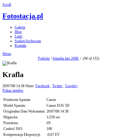
Scroll
Fotostacja.pl
Galeria
Blog
Linki
Szukaj/Archiwum
Kontakt
Menu
Podróże
/
Islandia lato 2008
/
(
96 of 132
)
Krafla
20/07/08 14:38
Share:
Facebook
,
Twitter
,
Google+
Pokaz slajdów
Producent Aparatu:
Canon
Model Aparatu:
Canon EOS 5D
Oryginalna Data Wykonania:
20/07/08 14:38
Migawka:
1/250 sec
Przesłona:
f/9
Czułość ISO:
100
Kompensacja Ekspozycji:
-0,67 EV