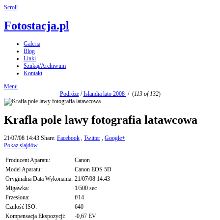
Scroll
Fotostacja.pl
Galeria
Blog
Linki
Szukaj/Archiwum
Kontakt
Menu
Podróże
/
Islandia lato 2008
/
(
113 of 132
)
Krafla pole lawy fotografia latawcowa
21/07/08 14:43
Share:
Facebook
,
Twitter
,
Google+
Pokaz slajdów
Producent Aparatu:
Canon
Model Aparatu:
Canon EOS 5D
Oryginalna Data Wykonania:
21/07/08 14:43
Migawka:
1/500 sec
Przesłona:
f/14
Czułość ISO:
640
Kompensacja Ekspozycji:
-0,67 EV