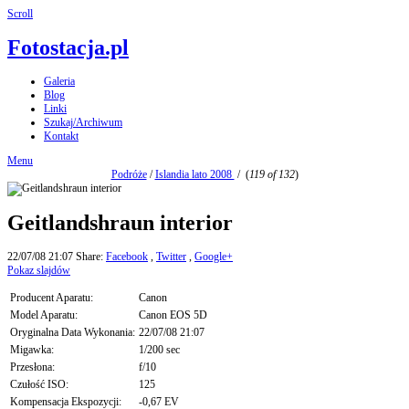
Scroll
Fotostacja.pl
Galeria
Blog
Linki
Szukaj/Archiwum
Kontakt
Menu
Podróże
/
Islandia lato 2008
/
(
119 of 132
)
Geitlandshraun interior
22/07/08 21:07
Share:
Facebook
,
Twitter
,
Google+
Pokaz slajdów
Producent Aparatu:
Canon
Model Aparatu:
Canon EOS 5D
Oryginalna Data Wykonania:
22/07/08 21:07
Migawka:
1/200 sec
Przesłona:
f/10
Czułość ISO:
125
Kompensacja Ekspozycji:
-0,67 EV