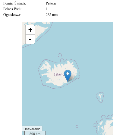
Pomiar Światła:
Pattern
Balans Bieli:
1
Ogniskowa:
285 mm
+
-
Unavailable
300 km