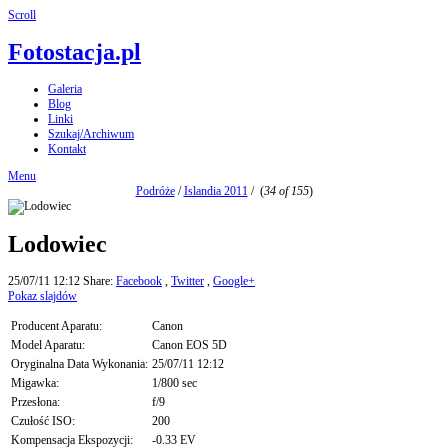
Scroll
Fotostacja.pl
Galeria
Blog
Linki
Szukaj/Archiwum
Kontakt
Menu
Podróże
/
Islandia 2011
/
(
34 of 155
)
Lodowiec
25/07/11 12:12
Share:
Facebook
,
Twitter
,
Google+
Pokaz slajdów
Producent Aparatu:
Canon
Model Aparatu:
Canon EOS 5D
Oryginalna Data Wykonania:
25/07/11 12:12
Migawka:
1/800 sec
Przesłona:
f/9
Czułość ISO:
200
Kompensacja Ekspozycji:
-0.33 EV