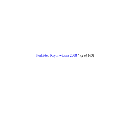
Podróże
/
Krym wiosna 2008
/
(
2 of 103
)