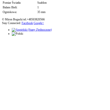
Pomiar Światła:
Szablon
Balans Bieli:
1
Ogniskowa:
35 mm
© Miron Bogacki tel.+48503820566
Stay Connected:
Facebook
Google+