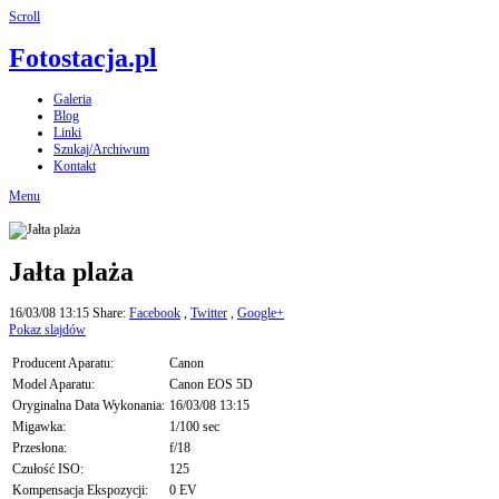
Scroll
Fotostacja.pl
Galeria
Blog
Linki
Szukaj/Archiwum
Kontakt
Menu
Jałta plaża
16/03/08 13:15
Share:
Facebook
,
Twitter
,
Google+
Pokaz slajdów
Producent Aparatu:
Canon
Model Aparatu:
Canon EOS 5D
Oryginalna Data Wykonania:
16/03/08 13:15
Migawka:
1/100 sec
Przesłona:
f/18
Czułość ISO:
125
Kompensacja Ekspozycji:
0 EV