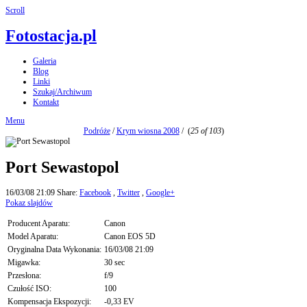
Scroll
Fotostacja.pl
Galeria
Blog
Linki
Szukaj/Archiwum
Kontakt
Menu
Podróże
/
Krym wiosna 2008
/
(
25 of 103
)
Port Sewastopol
16/03/08 21:09
Share:
Facebook
,
Twitter
,
Google+
Pokaz slajdów
Producent Aparatu:
Canon
Model Aparatu:
Canon EOS 5D
Oryginalna Data Wykonania:
16/03/08 21:09
Migawka:
30 sec
Przesłona:
f/9
Czułość ISO:
100
Kompensacja Ekspozycji:
-0,33 EV