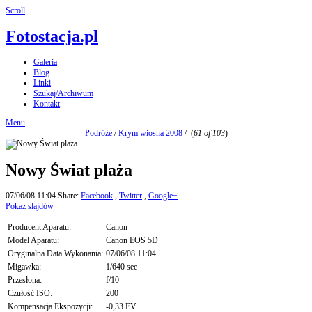
Scroll
Fotostacja.pl
Galeria
Blog
Linki
Szukaj/Archiwum
Kontakt
Menu
Podróże
/
Krym wiosna 2008
/
(
61 of 103
)
Nowy Świat plaża
07/06/08 11:04
Share:
Facebook
,
Twitter
,
Google+
Pokaz slajdów
Producent Aparatu:
Canon
Model Aparatu:
Canon EOS 5D
Oryginalna Data Wykonania:
07/06/08 11:04
Migawka:
1/640 sec
Przesłona:
f/10
Czułość ISO:
200
Kompensacja Ekspozycji:
-0,33 EV