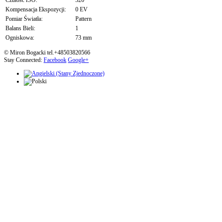
Czułość ISO:
320
Kompensacja Ekspozycji:
0 EV
Pomiar Światła:
Pattern
Balans Bieli:
1
Ogniskowa:
73 mm
© Miron Bogacki tel.+48503820566
Stay Connected:
Facebook
Google+