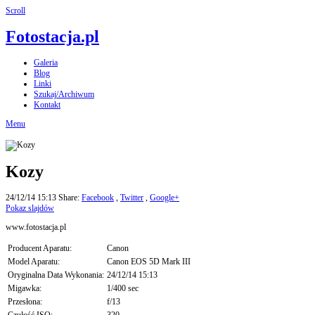
Scroll
Fotostacja.pl
Galeria
Blog
Linki
Szukaj/Archiwum
Kontakt
Menu
Kozy
24/12/14 15:13
Share:
Facebook
,
Twitter
,
Google+
Pokaz slajdów
www.fotostacja.pl
Producent Aparatu:
Canon
Model Aparatu:
Canon EOS 5D Mark III
Oryginalna Data Wykonania:
24/12/14 15:13
Migawka:
1/400 sec
Przesłona:
f/13