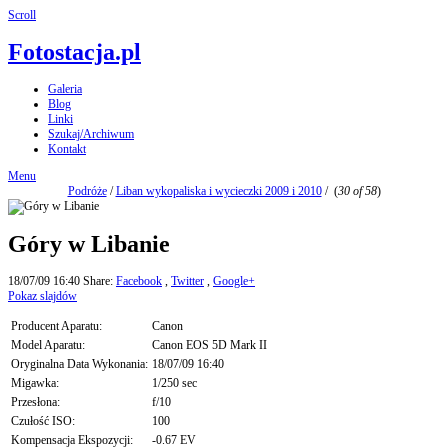
Scroll
Fotostacja.pl
Galeria
Blog
Linki
Szukaj/Archiwum
Kontakt
Menu
Podróże
/
Liban wykopaliska i wycieczki 2009 i 2010
/
(
30 of 58
)
Góry w Libanie
18/07/09 16:40
Share:
Facebook
,
Twitter
,
Google+
Pokaz slajdów
Producent Aparatu:
Canon
Model Aparatu:
Canon EOS 5D Mark II
Oryginalna Data Wykonania:
18/07/09 16:40
Migawka:
1/250 sec
Przesłona:
f/10
Czułość ISO:
100
Kompensacja Ekspozycji:
-0.67 EV