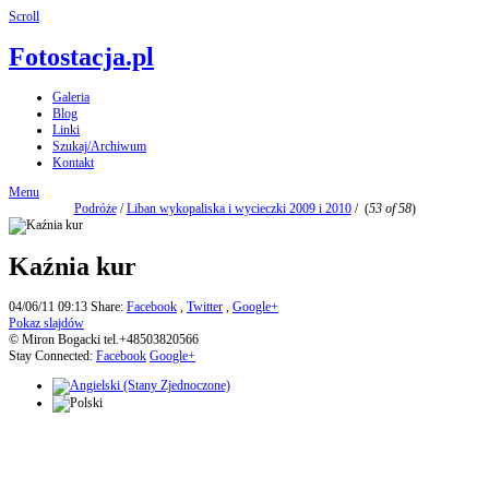
Scroll
Fotostacja.pl
Galeria
Blog
Linki
Szukaj/Archiwum
Kontakt
Menu
Podróże
/
Liban wykopaliska i wycieczki 2009 i 2010
/
(
53 of 58
)
Kaźnia kur
04/06/11 09:13
Share:
Facebook
,
Twitter
,
Google+
Pokaz slajdów
© Miron Bogacki tel.+48503820566
Stay Connected:
Facebook
Google+