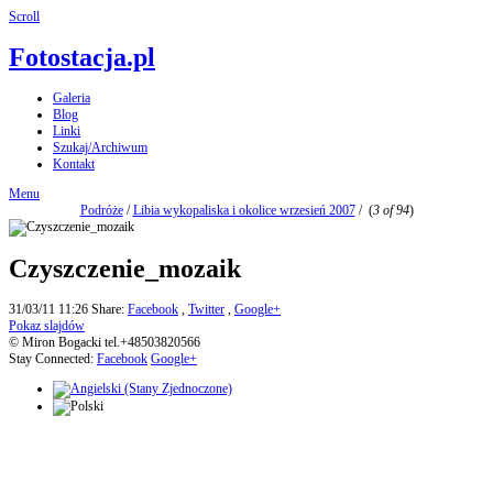
Scroll
Fotostacja.pl
Galeria
Blog
Linki
Szukaj/Archiwum
Kontakt
Menu
Podróże
/
Libia wykopaliska i okolice wrzesień 2007
/
(
3 of 94
)
Czyszczenie_mozaik
31/03/11 11:26
Share:
Facebook
,
Twitter
,
Google+
Pokaz slajdów
© Miron Bogacki tel.+48503820566
Stay Connected:
Facebook
Google+