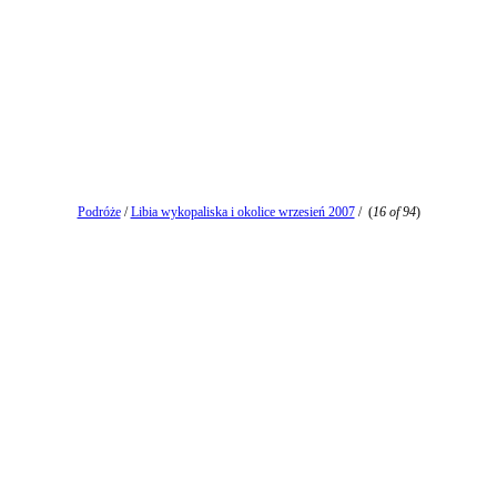
Podróże
/
Libia wykopaliska i okolice wrzesień 2007
/
(
16 of 94
)