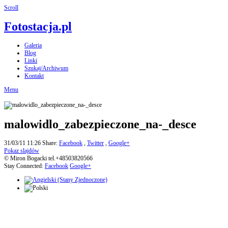
Scroll
Fotostacja.pl
Galeria
Blog
Linki
Szukaj/Archiwum
Kontakt
Menu
malowidlo_zabezpieczone_na-_desce
31/03/11 11:26
Share:
Facebook
,
Twitter
,
Google+
Pokaz slajdów
© Miron Bogacki tel.+48503820566
Stay Connected:
Facebook
Google+