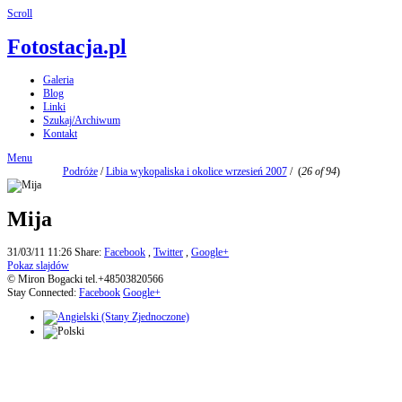
Scroll
Fotostacja.pl
Galeria
Blog
Linki
Szukaj/Archiwum
Kontakt
Menu
Podróże
/
Libia wykopaliska i okolice wrzesień 2007
/
(
26 of 94
)
Mija
31/03/11 11:26
Share:
Facebook
,
Twitter
,
Google+
Pokaz slajdów
© Miron Bogacki tel.+48503820566
Stay Connected:
Facebook
Google+