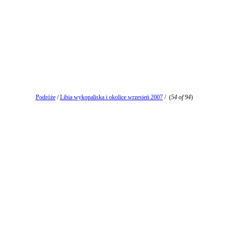
Podróże
/
Libia wykopaliska i okolice wrzesień 2007
/
(
54 of 94
)