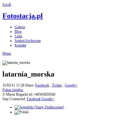
Scroll
Fotostacja.pl
Galeria
Blog
Linki
Szukaj/Archiwum
Kontakt
Menu
latarnia_morska
31/03/11 11:26
Share:
Facebook
,
Twitter
,
Google+
Pokaz slajdów
© Miron Bogacki tel.+48503820566
Stay Connected:
Facebook
Google+