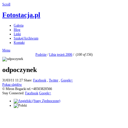
Scroll
Fotostacja.pl
Galeria
Blog
Linki
Szukaj/Archiwum
Kontakt
Menu
Podróże
/
Libia jesień 2006
/
(
100 of 156
)
odpoczynek
31/03/11 11:27
Share:
Facebook
,
Twitter
,
Google+
Pokaz slajdów
© Miron Bogacki tel.+48503820566
Stay Connected:
Facebook
Google+