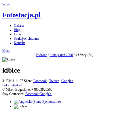
Scroll
Fotostacja.pl
Galeria
Blog
Linki
Szukaj/Archiwum
Kontakt
Menu
Podróże
/
Libia jesień 2006
/
(
120 of 156
)
kibice
31/03/11 11:27
Share:
Facebook
,
Twitter
,
Google+
Pokaz slajdów
© Miron Bogacki tel.+48503820566
Stay Connected:
Facebook
Google+