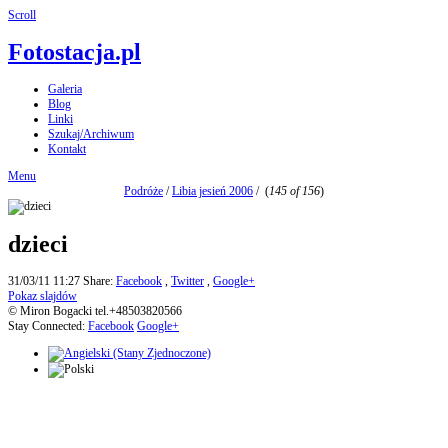
Scroll
Fotostacja.pl
Galeria
Blog
Linki
Szukaj/Archiwum
Kontakt
Menu
Podróże
/
Libia jesień 2006
/
(
145 of 156
)
dzieci
31/03/11 11:27
Share:
Facebook
,
Twitter
,
Google+
Pokaz slajdów
© Miron Bogacki tel.+48503820566
Stay Connected:
Facebook
Google+