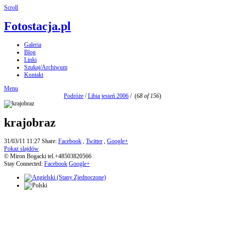
Scroll
Fotostacja.pl
Galeria
Blog
Linki
Szukaj/Archiwum
Kontakt
Menu
Podróże
/
Libia jesień 2006
/
(
68 of 156
)
krajobraz
31/03/11 11:27
Share:
Facebook
,
Twitter
,
Google+
Pokaz slajdów
© Miron Bogacki tel.+48503820566
Stay Connected:
Facebook
Google+