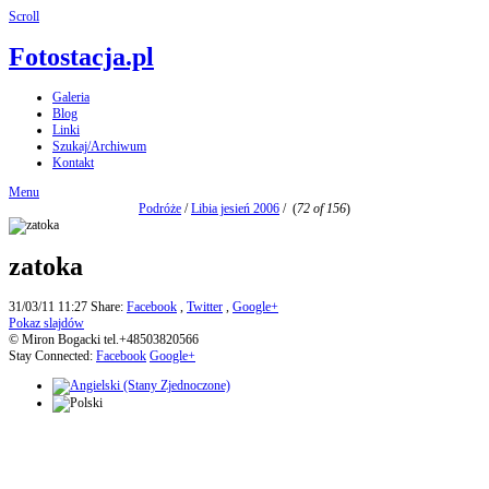
Scroll
Fotostacja.pl
Galeria
Blog
Linki
Szukaj/Archiwum
Kontakt
Menu
Podróże
/
Libia jesień 2006
/
(
72 of 156
)
zatoka
31/03/11 11:27
Share:
Facebook
,
Twitter
,
Google+
Pokaz slajdów
© Miron Bogacki tel.+48503820566
Stay Connected:
Facebook
Google+