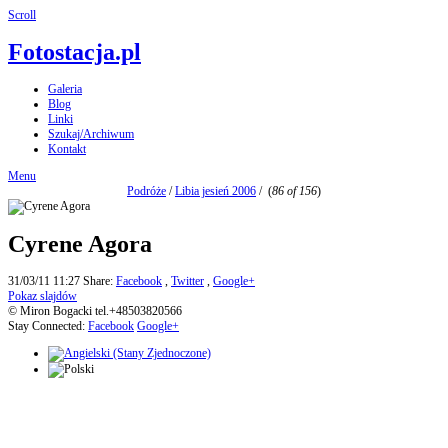
Scroll
Fotostacja.pl
Galeria
Blog
Linki
Szukaj/Archiwum
Kontakt
Menu
Podróże
/
Libia jesień 2006
/
(
86 of 156
)
Cyrene Agora
31/03/11 11:27
Share:
Facebook
,
Twitter
,
Google+
Pokaz slajdów
© Miron Bogacki tel.+48503820566
Stay Connected:
Facebook
Google+