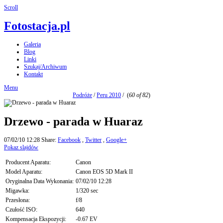
Scroll
Fotostacja.pl
Galeria
Blog
Linki
Szukaj/Archiwum
Kontakt
Menu
Podróże
/
Peru 2010
/
(
60 of 82
)
Drzewo - parada w Huaraz
07/02/10 12:28
Share:
Facebook
,
Twitter
,
Google+
Pokaz slajdów
Producent Aparatu:
Canon
Model Aparatu:
Canon EOS 5D Mark II
Oryginalna Data Wykonania:
07/02/10 12:28
Migawka:
1/320 sec
Przesłona:
f/8
Czułość ISO:
640
Kompensacja Ekspozycji:
-0.67 EV