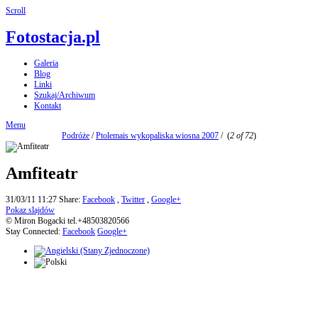
Scroll
Fotostacja.pl
Galeria
Blog
Linki
Szukaj/Archiwum
Kontakt
Menu
Podróże
/
Ptolemais wykopaliska wiosna 2007
/
(
2 of 72
)
Amfiteatr
31/03/11 11:27
Share:
Facebook
,
Twitter
,
Google+
Pokaz slajdów
© Miron Bogacki tel.+48503820566
Stay Connected:
Facebook
Google+