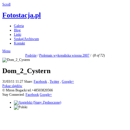
Scroll
Fotostacja.pl
Galeria
Blog
Linki
Szukaj/Archiwum
Kontakt
Menu
Podróże
/
Ptolemais wykopaliska wiosna 2007
/
(
8 of 72
)
Dom_2_Cystern
31/03/11 11:27
Share:
Facebook
,
Twitter
,
Google+
Pokaz slajdów
© Miron Bogacki tel.+48503820566
Stay Connected:
Facebook
Google+