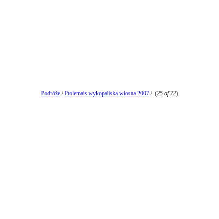
Podróże
/
Ptolemais wykopaliska wiosna 2007
/
(
25 of 72
)