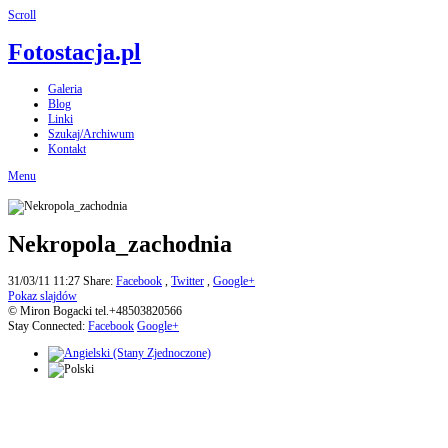
Scroll
Fotostacja.pl
Galeria
Blog
Linki
Szukaj/Archiwum
Kontakt
Menu
Nekropola_zachodnia
31/03/11 11:27
Share:
Facebook
,
Twitter
,
Google+
Pokaz slajdów
© Miron Bogacki tel.+48503820566
Stay Connected:
Facebook
Google+