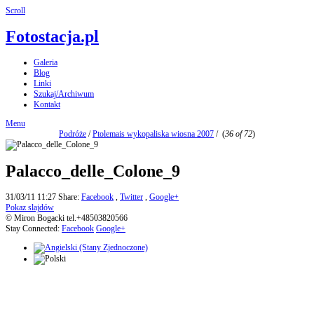
Scroll
Fotostacja.pl
Galeria
Blog
Linki
Szukaj/Archiwum
Kontakt
Menu
Podróże
/
Ptolemais wykopaliska wiosna 2007
/
(
36 of 72
)
Palacco_delle_Colone_9
31/03/11 11:27
Share:
Facebook
,
Twitter
,
Google+
Pokaz slajdów
© Miron Bogacki tel.+48503820566
Stay Connected:
Facebook
Google+