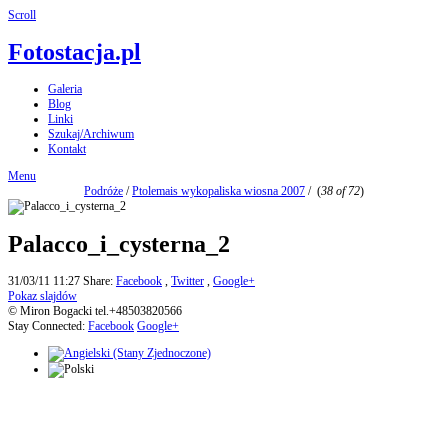
Scroll
Fotostacja.pl
Galeria
Blog
Linki
Szukaj/Archiwum
Kontakt
Menu
Podróże
/
Ptolemais wykopaliska wiosna 2007
/
(
38 of 72
)
Palacco_i_cysterna_2
31/03/11 11:27
Share:
Facebook
,
Twitter
,
Google+
Pokaz slajdów
© Miron Bogacki tel.+48503820566
Stay Connected:
Facebook
Google+