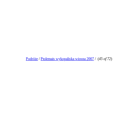
Podróże
/
Ptolemais wykopaliska wiosna 2007
/
(
45 of 72
)