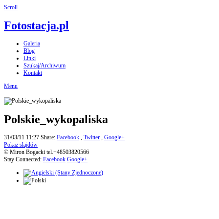
Scroll
Fotostacja.pl
Galeria
Blog
Linki
Szukaj/Archiwum
Kontakt
Menu
Polskie_wykopaliska
31/03/11 11:27
Share:
Facebook
,
Twitter
,
Google+
Pokaz slajdów
© Miron Bogacki tel.+48503820566
Stay Connected:
Facebook
Google+