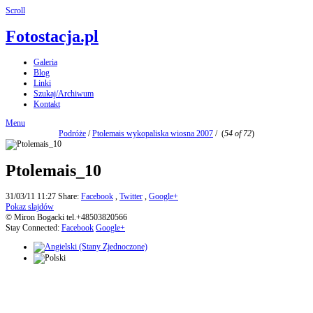
Scroll
Fotostacja.pl
Galeria
Blog
Linki
Szukaj/Archiwum
Kontakt
Menu
Podróże
/
Ptolemais wykopaliska wiosna 2007
/
(
54 of 72
)
Ptolemais_10
31/03/11 11:27
Share:
Facebook
,
Twitter
,
Google+
Pokaz slajdów
© Miron Bogacki tel.+48503820566
Stay Connected:
Facebook
Google+