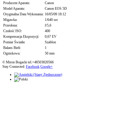
Producent Aparatu:
Canon
Model Aparatu:
Canon EOS 5D
Oryginalna Data Wykonania:
16/05/09 18:12
Migawka:
1/640 sec
Przesłona:
f/5,6
Czułość ISO:
400
Kompensacja Ekspozycji:
0,67 EV
Pomiar Światła:
Szablon
Balans Bieli:
1
Ogniskowa:
50 mm
© Miron Bogacki tel.+48503820566
Stay Connected:
Facebook
Google+