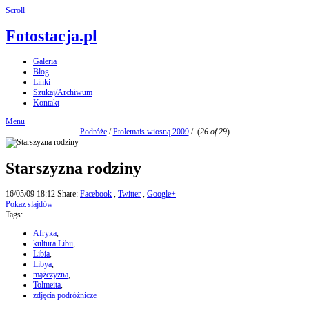
Scroll
Fotostacja.pl
Galeria
Blog
Linki
Szukaj/Archiwum
Kontakt
Menu
Podróże
/
Ptolemais wiosną 2009
/
(
26 of 29
)
Starszyzna rodziny
16/05/09 18:12
Share:
Facebook
,
Twitter
,
Google+
Pokaz slajdów
Tags:
Afryka
,
kultura Libii
,
Libia
,
Libya
,
mążczyzna
,
Tolmeita
,
zdjęcia podróżnicze