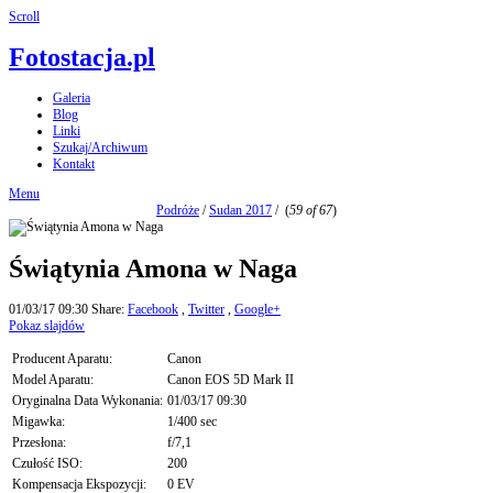
Scroll
Fotostacja.pl
Galeria
Blog
Linki
Szukaj/Archiwum
Kontakt
Menu
Podróże
/
Sudan 2017
/
(
59 of 67
)
Świątynia Amona w Naga
01/03/17 09:30
Share:
Facebook
,
Twitter
,
Google+
Pokaz slajdów
Producent Aparatu:
Canon
Model Aparatu:
Canon EOS 5D Mark II
Oryginalna Data Wykonania:
01/03/17 09:30
Migawka:
1/400 sec
Przesłona:
f/7,1
Czułość ISO:
200
Kompensacja Ekspozycji:
0 EV