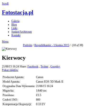
Scroll
Fotostacja.pl
Galeria
Blog
Linki
Szukaj/Archiwum
Kontakt
Menu
Podróże
/
Respublikaniec - Ukraina 2015
/
(
18 of 38
)
Kierwocy
21/08/15 16:24
Share:
Facebook
,
Twitter
,
Google+
Pokaz slajdów
Producent Aparatu:
Canon
Model Aparatu:
Canon EOS 5D Mark II
Oryginalna Data Wykonania:
21/08/15 16:24
Migawka:
1/640 sec
Przesłona:
f/3.5
Czułość ISO:
800
Kompensacja Ekspozycji:
0.33 EV