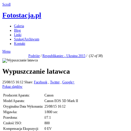
Scroll
Fotostacja.pl
Galeria
Blog
Linki
Szukaj/Archiwum
Kontakt
Menu
Podróże
/
Respublikaniec - Ukraina 2015
/
(
32 of 38
)
Wypuszczanie latawca
25/08/15 16:12
Share:
Facebook
,
Twitter
,
Google+
Pokaz slajdów
Producent Aparatu:
Canon
Model Aparatu:
Canon EOS 5D Mark II
Oryginalna Data Wykonania:
25/08/15 16:12
Migawka:
1/800 sec
Przesłona:
f/7.1
Czułość ISO:
800
Kompensacja Ekspozycji:
0 EV