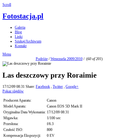
Scroll
Fotostacja.pl
Galeria
Blog
Linki
Szukaj/Archiwum
Kontakt
Menu
Podróże
/
Wenezuela 2009/2010
/
(
60 of 201
)
Las deszczowy przy Roraimie
17/12/09 08:31
Share:
Facebook
,
Twitter
,
Google+
Pokaz slajdów
Producent Aparatu:
Canon
Model Aparatu:
Canon EOS 5D Mark II
Oryginalna Data Wykonania:
17/12/09 08:31
Migawka:
1/100 sec
Przesłona:
f/6.3
Czułość ISO:
800
Kompensacja Ekspozycji:
0 EV