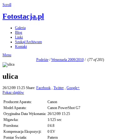
Scroll
Fotostacja.pl
Galeria
Blog
Linki
Szukaj/Archiwum
Kontakt
Menu
Podróże
/
Wenezuela 2009/2010
/
(
77 of 201
)
ulica
26/12/09 15:25
Share:
Facebook
,
Twitter
,
Google+
Pokaz slajdów
Producent Aparatu:
Canon
Model Aparatu:
Canon PowerShot G7
Oryginalna Data Wykonania:
26/12/09 15:25
Migawka:
1/125 sec
Przesłona:
f/4.8
Kompensacja Ekspozycji:
0 EV
Pomiar Światła:
Pattern