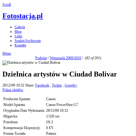
Scroll
Fotostacja.pl
Galeria
Blog
Linki
Szukaj/Archiwum
Kontakt
Menu
Podróże
/
Wenezuela 2009/2010
/
(
82 of 201
)
Dzielnica artystów w Ciudad Bolivar
28/12/09 10:32
Share:
Facebook
,
Twitter
,
Google+
Pokaz slajdów
Producent Aparatu:
Canon
Model Aparatu:
Canon PowerShot G7
Oryginalna Data Wykonania:
28/12/09 10:32
Migawka:
1/320 sec
Przesłona:
f/6.3
Kompensacja Ekspozycji:
0 EV
Pomiar Światła:
Pattern