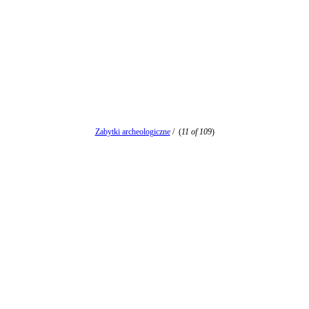
Zabytki archeologiczne
/
(
11 of 109
)