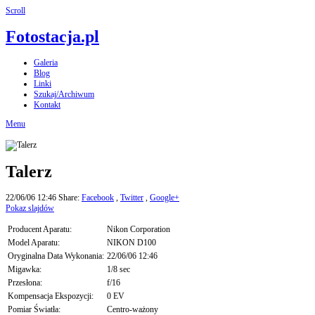
Scroll
Fotostacja.pl
Galeria
Blog
Linki
Szukaj/Archiwum
Kontakt
Menu
Talerz
22/06/06 12:46
Share:
Facebook
,
Twitter
,
Google+
Pokaz slajdów
Producent Aparatu:
Nikon Corporation
Model Aparatu:
NIKON D100
Oryginalna Data Wykonania:
22/06/06 12:46
Migawka:
1/8 sec
Przesłona:
f/16
Kompensacja Ekspozycji:
0 EV
Pomiar Światła:
Centro-ważony