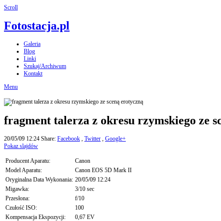
Scroll
Fotostacja.pl
Galeria
Blog
Linki
Szukaj/Archiwum
Kontakt
Menu
fragment talerza z okresu rzymskiego ze s
20/05/09 12:24
Share:
Facebook
,
Twitter
,
Google+
Pokaz slajdów
Producent Aparatu:
Canon
Model Aparatu:
Canon EOS 5D Mark II
Oryginalna Data Wykonania:
20/05/09 12:24
Migawka:
3/10 sec
Przesłona:
f/10
Czułość ISO:
100
Kompensacja Ekspozycji:
0,67 EV