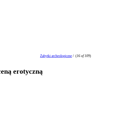
Zabytki archeologiczne
/
(
16 of 109
)
ceną erotyczną