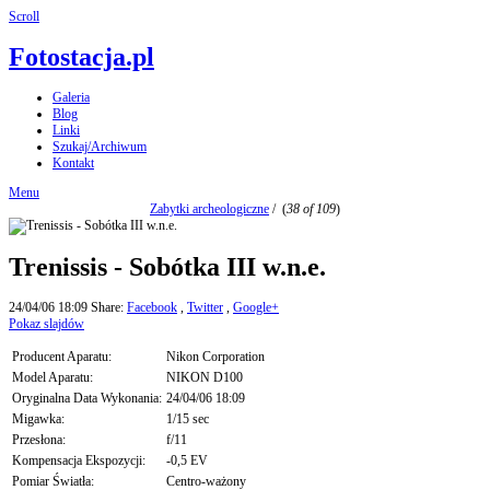
Scroll
Fotostacja.pl
Galeria
Blog
Linki
Szukaj/Archiwum
Kontakt
Menu
Zabytki archeologiczne
/
(
38 of 109
)
Trenissis - Sobótka III w.n.e.
24/04/06 18:09
Share:
Facebook
,
Twitter
,
Google+
Pokaz slajdów
Producent Aparatu:
Nikon Corporation
Model Aparatu:
NIKON D100
Oryginalna Data Wykonania:
24/04/06 18:09
Migawka:
1/15 sec
Przesłona:
f/11
Kompensacja Ekspozycji:
-0,5 EV
Pomiar Światła:
Centro-ważony