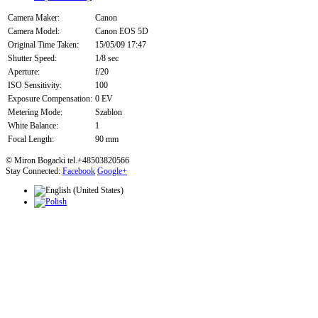
Camera Maker:
Canon
Camera Model:
Canon EOS 5D
Original Time Taken:
15/05/09 17:47
Shutter Speed:
1/8 sec
Aperture:
f/20
ISO Sensitivity:
100
Exposure Compensation:
0 EV
Metering Mode:
Szablon
White Balance:
1
Focal Length:
90 mm
© Miron Bogacki tel.+48503820566
Stay Connected:
Facebook
Google+