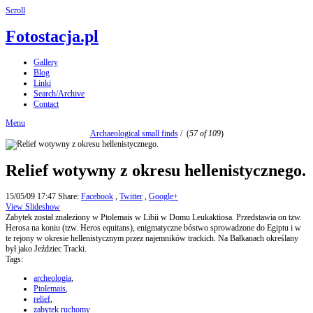
Scroll
Fotostacja.pl
Gallery
Blog
Linki
Search/Archive
Contact
Menu
Archaeological small finds
/
(
57 of 109
)
Relief wotywny z okresu hellenistycznego.
15/05/09 17:47
Share:
Facebook
,
Twitter
,
Google+
View Slideshow
Zabytek został znaleziony w Ptolemais w Libii w Domu Leukaktiosa. Przedstawia on tzw.
Herosa na koniu (tzw. Heros equitans), enigmatyczne bóstwo sprowadzone do Egiptu i w
te rejony w okresie hellenistycznym przez najemników trackich. Na Bałkanach określany
był jako Jeździec Tracki.
Tags:
archeologia
,
Ptolemais
,
relief
,
zabytek ruchomy